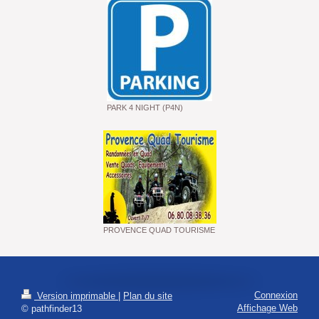
PARK 4 NIGHT (P4N)
PROVENCE QUAD TOURISME
Connexion
Version imprimable
|
Plan du site
Affichage Web
© pathfinder13