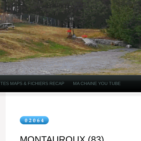
TES MAPS & FICHIERS RECAP
MA CHAINE YOU TUBE
MONTAUROUX (83)