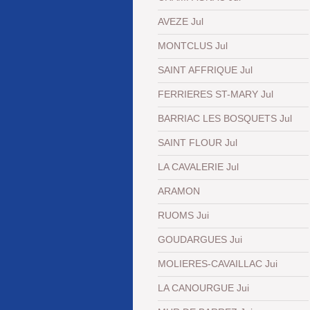
AVEZE Jul
MONTCLUS Jul
SAINT AFFRIQUE Jul
FERRIERES ST-MARY Jul
BARRIAC LES BOSQUETS Jul
SAINT FLOUR Jul
LA CAVALERIE Jul
ARAMON
RUOMS Jui
GOUDARGUES Jui
MOLIERES-CAVAILLAC Jui
LA CANOURGUE Jui