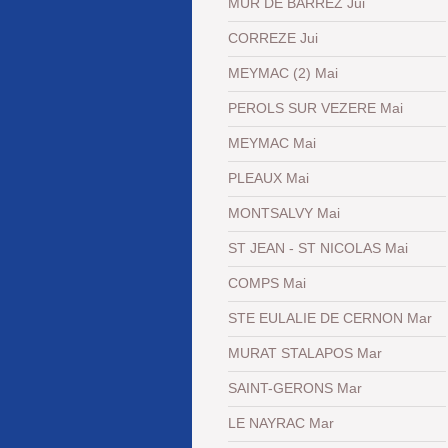
MUR DE BARREZ Jui
CORREZE Jui
MEYMAC (2) Mai
PEROLS SUR VEZERE Mai
MEYMAC Mai
PLEAUX Mai
MONTSALVY Mai
ST JEAN - ST NICOLAS Mai
COMPS Mai
STE EULALIE DE CERNON Mar
MURAT STALAPOS Mar
SAINT-GERONS Mar
LE NAYRAC Mar