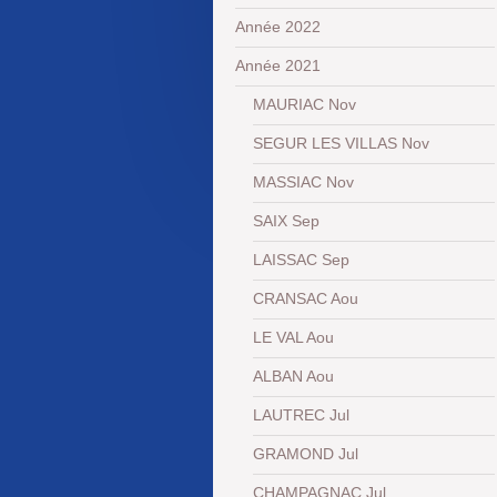
Année 2022
Année 2021
MAURIAC Nov
SEGUR LES VILLAS Nov
MASSIAC Nov
SAIX Sep
LAISSAC Sep
CRANSAC Aou
LE VAL Aou
ALBAN Aou
LAUTREC Jul
GRAMOND Jul
CHAMPAGNAC Jul