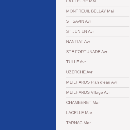
LA FLECHE Mai
MONTREUIL BELLAY Mai
ST SAVIN Avr
ST JUNIEN Avr
NANTIAT Avr
STE FORTUNADE Avr
TULLE Avr
UZERCHE Avr
MEILHARDS Plan d'eau Avr
MEILHARDS Village Avr
CHAMBERET Mar
LACELLE Mar
TARNAC Mar