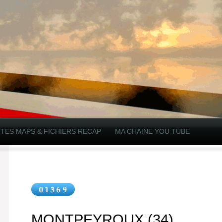
TES MAPS & FICHIERS RECAP
MA CHAINE YOU TUBE
MONTPEYROUX (34)