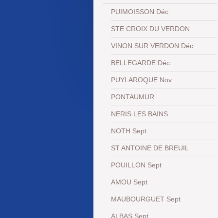
PUIMOISSON Déc
STE CROIX DU VERDON
VINON SUR VERDON Déc
BELLEGARDE Déc
PUYLAROQUE Nov
PONTAUMUR
NERIS LES BAINS
NOTH Sept
ST ANTOINE DE BREUIL
POUILLON Sept
AMOU Sept
MAUBOURGUET Sept
ALBAS Sept