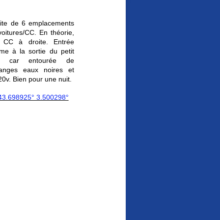
ite de 6 emplacements
 voitures/CC. En théorie,
 CC à droite. Entrée
lme à la sortie du petit
ait car entourée de
danges eaux noires et
20v. Bien pour une nuit.
43.698925° 3.500298°