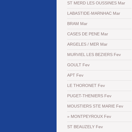
ST MERD LES OUSSINES Mar
LABASTIDE-MARNHAC Mar
BRAM Mar
CASES DE PENE Mar
ARGELES / MER Mar
MURVIEL LES BEZIERS Fev
GOULT Fev
APT Fev
LE THORONET Fev
PUGET-THENIERS Fev
MOUSTIERS STE MARIE Fev
MONTPEYROUX Fev
ST BEAUZELY Fev