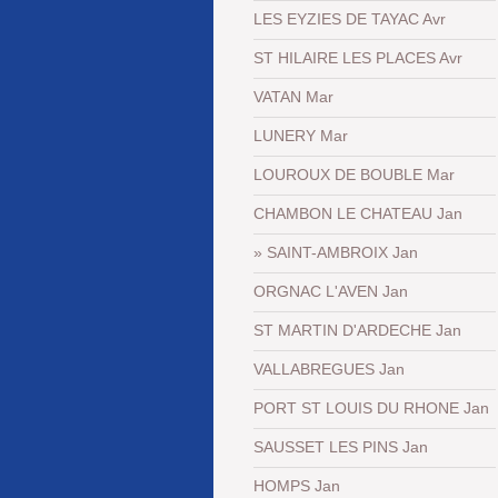
LES EYZIES DE TAYAC Avr
ST HILAIRE LES PLACES Avr
VATAN Mar
LUNERY Mar
LOUROUX DE BOUBLE Mar
CHAMBON LE CHATEAU Jan
SAINT-AMBROIX Jan
ORGNAC L'AVEN Jan
ST MARTIN D'ARDECHE Jan
VALLABREGUES Jan
PORT ST LOUIS DU RHONE Jan
SAUSSET LES PINS Jan
HOMPS Jan