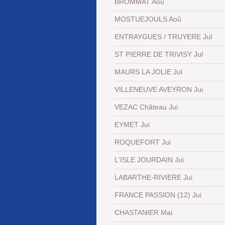
BROMMAT Aoû
MOSTUEJOULS Aoû
ENTRAYGUES / TRUYERE Jul
ST PIERRE DE TRIVISY Jul
MAURS LA JOLIE Jul
VILLENEUVE AVEYRON Jui
VEZAC Château Jui
EYMET Jui
ROQUEFORT Jui
L'ISLE JOURDAIN Jui
LABARTHE-RIVIERE Jui
FRANCE PASSION (12) Jui
CHASTANIER Mai