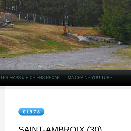
TES MAPS & FICHIERS RECAP
MA CHAINE YOU TUBE
SAINT-AMBROIX (30)