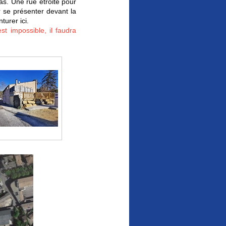
cas. Une rue étroite pour
r se présenter devant la
turer ici.
t impossible, il faudra