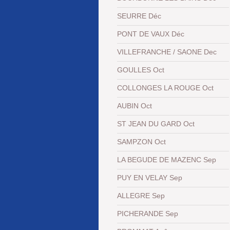
SEURRE Déc
PONT DE VAUX Déc
VILLEFRANCHE / SAONE Dec
GOULLES Oct
COLLONGES LA ROUGE Oct
AUBIN Oct
ST JEAN DU GARD Oct
SAMPZON Oct
LA BEGUDE DE MAZENC Sep
PUY EN VELAY Sep
ALLEGRE Sep
PICHERANDE Sep