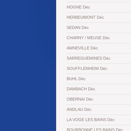
HOGNE Déc
HERBEUMONT Déc
SEDAN Déc
CHARNY / MEUSE Déc
AMNEVILLE Déc
SARREGUEMINES Déc
SOUFFLENHEIM Déc
BUHL Déc
DAMBACH Déc
OBERNAI Déc
ANDLAU Déc
LA VOGE LES BAINS Déc
BOURBONNE LES BAINS Déc