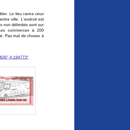
êter. Le lieu ravira ceux
ntre ville. L'endroit est
 non délimités sont sur
 Les commerces à 200
hé. Pas mal de choses à
826° 4.194773°