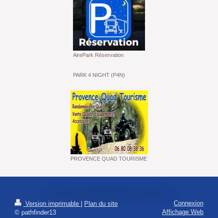
AirePark Réservation
PARK 4 NIGHT (P4N)
PROVENCE QUAD TOURISME
Connexion
Version imprimable
|
Plan du site
Affichage Web
© pathfinder13