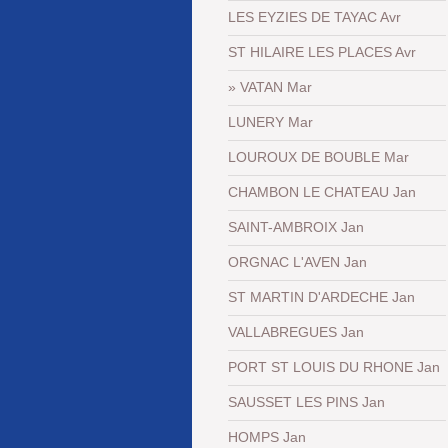
LES EYZIES DE TAYAC Avr
ST HILAIRE LES PLACES Avr
VATAN Mar
LUNERY Mar
LOUROUX DE BOUBLE Mar
CHAMBON LE CHATEAU Jan
SAINT-AMBROIX Jan
ORGNAC L'AVEN Jan
ST MARTIN D'ARDECHE Jan
VALLABREGUES Jan
PORT ST LOUIS DU RHONE Jan
SAUSSET LES PINS Jan
HOMPS Jan