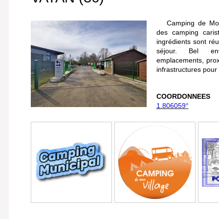
Camping de Mon V
des camping carist
ingrédients sont ré
séjour. Bel env
emplacements, pro
infrastructures pour
COORDONNEES
1.806059°