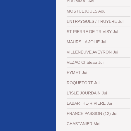
BROMMAT Aoû
MOSTUEJOULS Aoû
ENTRAYGUES / TRUYERE Jul
ST PIERRE DE TRIVISY Jul
MAURS LA JOLIE Jul
VILLENEUVE AVEYRON Jui
VEZAC Château Jui
EYMET Jui
ROQUEFORT Jui
L'ISLE JOURDAIN Jui
LABARTHE-RIVIERE Jui
FRANCE PASSION (12) Jui
CHASTANIER Mai