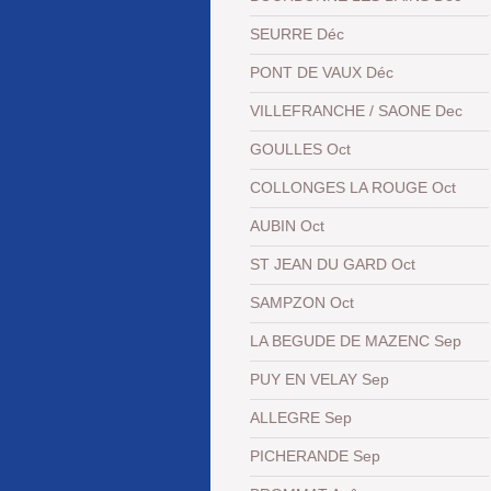
SEURRE Déc
PONT DE VAUX Déc
VILLEFRANCHE / SAONE Dec
GOULLES Oct
COLLONGES LA ROUGE Oct
AUBIN Oct
ST JEAN DU GARD Oct
SAMPZON Oct
LA BEGUDE DE MAZENC Sep
PUY EN VELAY Sep
ALLEGRE Sep
PICHERANDE Sep