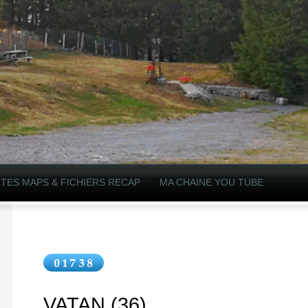
TES MAPS & FICHIERS RECAP
MA CHAINE YOU TUBE
VATAN (36)