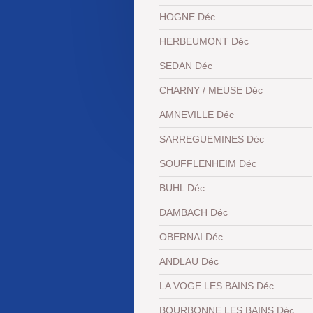
HOGNE Déc
HERBEUMONT Déc
SEDAN Déc
CHARNY / MEUSE Déc
AMNEVILLE Déc
SARREGUEMINES Déc
SOUFFLENHEIM Déc
BUHL Déc
DAMBACH Déc
OBERNAI Déc
ANDLAU Déc
LA VOGE LES BAINS Déc
BOURBONNE LES BAINS Déc