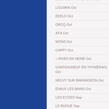
LOUVAIN Oct
EEKLO Oct
ORCQ Oct
ATH Oct
MONS Oct
CAPPY Oct
RIVES EN SEINE Oct
CHATEAUNEUF EN THYMERAIS
Oct
NEUVY SUR BARANGEON Oct
EVAUX LES BAINS Oct
LES EYZIES Sep
LE BUGUE Sep