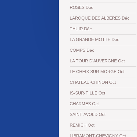
ROSES Déc
LAROQUE DES ALBERES Déc
THUIR Déc
LA GRANDE MOTTE Dec
COMPS Dec
LA TOUR D'AUVERGNE Oct
LE CHEIX SUR MORGE Oct
CHATEAU-CHINON Oct
IS-SUR-TILLE Oct
CHARMES Oct
SAINT-AVOLD Oct
REMICH Oct
LIBRAMONT-CHEVIGNY Oct