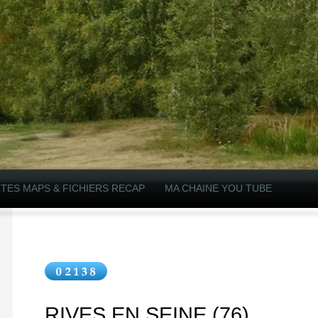
TES MAPS & FICHIERS RECAP
MA CHAINE YOU TUBE
RIVES EN SEINE (76)