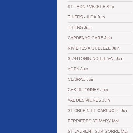
ST LEON / VEZERE Sep
THIERS - ILOA Juin
THIERS Juin
CAPDENAC GARE Juin
RIVIERES AIGUELEZE Juin
St ANTONIN NOBLE VAL Juin
AGEN Juin
CLAIRAC Juin
CASTILLONNES Juin
VAL DES VIGNES Juin
ST CREPIN ET CARLUCET Juin
FERRIERES ST MARY Mai
ST LAURENT SUR GORRE Mai