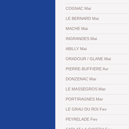
COGNAC Mai
LE BERNARD Mai
MACHE Mai
INGRANDES Mai
ABILLY Mai
ORADOUR / GLANE Mai
PIERRE-BUFFIERE Avr
DONZENAC Mar
LE MASSEGROS Mar
PORTIRAGNES Mar
LE GRAU DU ROI Fev
PEYRELADE Fev