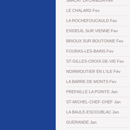
SARLAT LA CANEDA Fev
LE CHALARD Fev
LA ROCHEFOUCAULD Fev
EXIDEUIL SUR VIENNE Fev
BRIOUX SUR BOUTONNE Fev
FOURAS-LES-BAINS Fev
ST-GILLES-CROIX-DE-VIE Fev
NOIRMOUTIER EN L'ILE Fév
LA BARRE DE MONTS Fev
PREFAILLE LA POINTE Jan
ST-MICHEL-CHEF-CHEF Jan
LA BAULE-ESCOUBLAC Jan
GUERANDE Jan