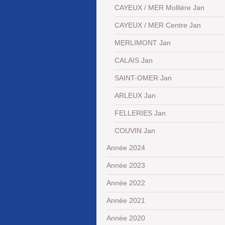
CAYEUX / MER Mollière Jan
CAYEUX / MER Centre Jan
MERLIMONT Jan
CALAIS Jan
SAINT-OMER Jan
ARLEUX Jan
FELLERIES Jan
COUVIN Jan
Année 2024
Année 2023
Année 2022
Année 2021
Année 2020