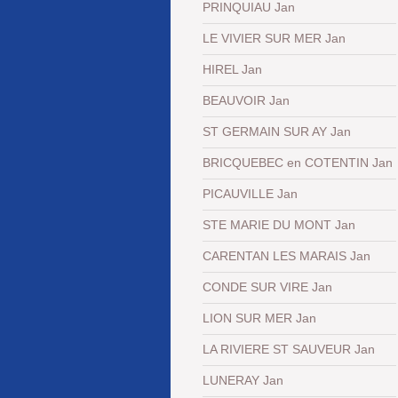
PRINQUIAU Jan
LE VIVIER SUR MER Jan
HIREL Jan
BEAUVOIR Jan
ST GERMAIN SUR AY Jan
BRICQUEBEC en COTENTIN Jan
PICAUVILLE Jan
STE MARIE DU MONT Jan
CARENTAN LES MARAIS Jan
CONDE SUR VIRE Jan
LION SUR MER Jan
LA RIVIERE ST SAUVEUR Jan
LUNERAY Jan