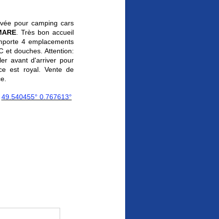
ivée pour camping cars
MARE
. Très bon accueil
omporte 4 emplacements
C et douches. Attention:
er avant d'arriver pour
nce est royal. Vente de
ce.
49.540455° 0.767613°