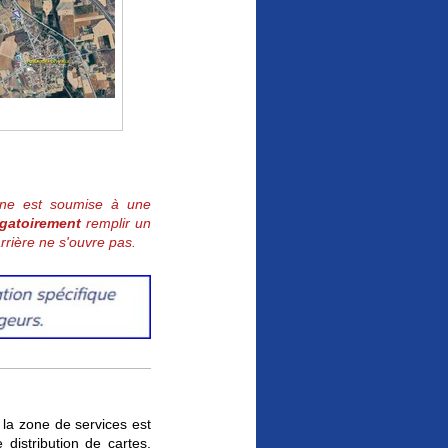
gne est soumise à une
igatoirement
remplir un
arrière ne s'ouvre pas.
 la zone de services est
 distribution de cartes,