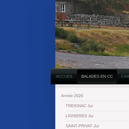
ACCUEIL
BALADES EN CC
CAR
Année 2026
TREIGNAC Jui
LIGNIERES Jui
SAINT-PRIVAT Jui