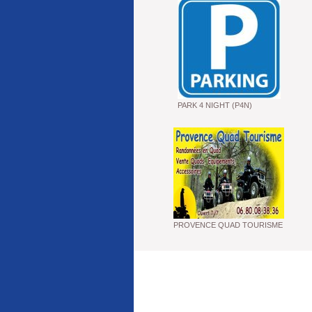
PARK 4 NIGHT (P4N)
PROVENCE QUAD TOURISME