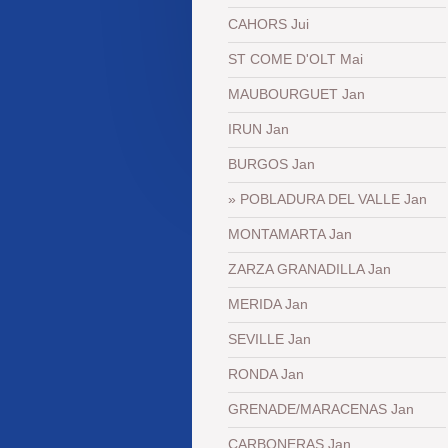
CAHORS Jui
ST COME D'OLT Mai
MAUBOURGUET Jan
IRUN Jan
BURGOS Jan
POBLADURA DEL VALLE Jan
MONTAMARTA Jan
ZARZA GRANADILLA Jan
MERIDA Jan
SEVILLE Jan
RONDA Jan
GRENADE/MARACENAS Jan
CARBONERAS Jan