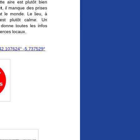
e aire est plutôt bien
t
, il manque des prises
ut le monde. Le lieu, à
e est plutôt calme. Un
 donne toutes les infos
merces locaux.
42.107624° -5.737529°