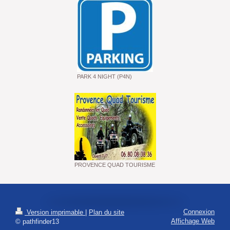
PARK 4 NIGHT (P4N)
PROVENCE QUAD TOURISME
Connexion
Version imprimable
|
Plan du site
Affichage Web
© pathfinder13